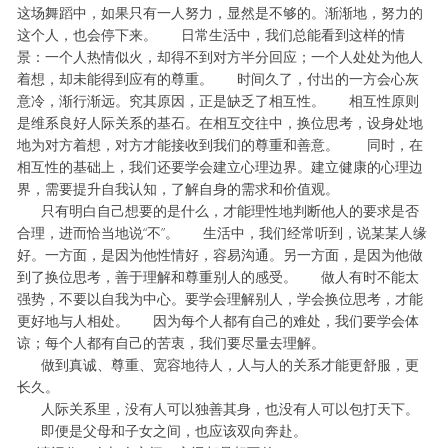
这场舞蹈中，如果只有一人努力，显然是不够的。渐渐地，努力的
这个人，也会停下来。 日常生活中，我们总能看到这样的情
景：一个人热情似火，却得不到对方半分回应；一个人处处为他人
着想，却未能得到应有的尊重。 时间久了，付出的一方会心灰
意冷，渐行渐远。究其原因，正是缺乏了相互性。 相互性原则
是维系良好人际关系的基石。在相互交往中，换位思考，设身处地
地为对方着想，对方才能接收到我们的尊重和善意。 同时，在
相互性的基础上，我们还要学会建立心理边界。建立健康的心理边
界，需要提升自我认知，了解自身的需求和价值观。
只有明白自己想要的是什么，才能理性地判断他人的要求是否
合理，进而恰当地说“不”。 生活中，我们经常听到，说某某人缘
好。一方面，是因为他性情好，容易沟通。另一方面，是因为他做
到了换位思考，善于理解和尊重别人的感受。 做人有时不能太
强势，不要以自我为中心。要学会理解别人，学会换位思考，才能
更好地与人相处。 因为每个人都有自己的难处，我们要学会体
谅；每个人都有自己的苦衷，我们要尽量去理解。
做到真诚、尊重、宽容地待人，人与人的关系才能更舒服，更
长久。
人际关系里，没有人可以独善其身，也没有人可以包打天下。
即便是父母和子女之间，也应该双向奔赴。