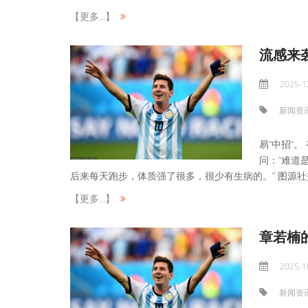
【更多...】
流感来袭
2025-1
新闻资
易“中招”
问：“难道
后来每天跑步，体质强了很多，很少有生病的。” 图源社交平
【更多...】
章若楠的
2025-1
新闻资