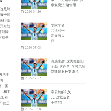
康复魔法”超管用
这是肺
2026-04-26
孩子肺
的医疗操
专家学者
郑东院
共话和平
还能降
发展与人
它就是
权
2026-01-08
流感来袭! 这类娃依旧
全勤, 这件事, 学校老师
都建议要长期坚持
步云法学
2025-12-17
周
动，围
、和平
章若楠的刘海
儿, 这妆造超
张永和
不错的!
，不仅是
2025-10-08