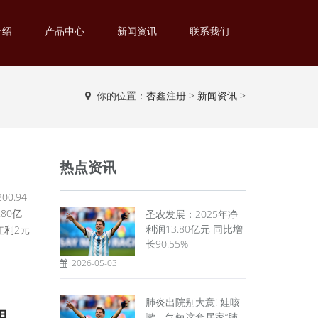
介绍
产品中心
新闻资讯
联系我们
你的位置：
杏鑫注册
>
新闻资讯
>
热点资讯
0.94
80亿
圣农发展：2025年净
利润13.80亿元 同比增
红利2元
长90.55%
2026-05-03
肺炎出院别大意! 娃咳
用
嗽、气短这套居家“肺