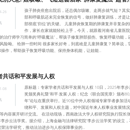
孩子肺炎痊愈出院后，还总偶尔咳嗽、走两步就气短？其实
4-26
部和呼吸肌还未完全恢复的信号，做好肺康复训练，才是让
讯
部彻底“归位”的关键。 儿童肺炎恢复期的肺康复并非复杂
作，家长在家就能轻松上手，今天，就跟着河南省儿童医院
的治疗师学习简单的“呼吸魔法”，帮孩子修复肺部损伤、恢复呼吸功能，
风险呦。 给肺一些时间 很多家长好奇，到底啥是儿童肺康复？简单说，
操作，帮助孩子恢复呼吸功能、保持身体机能，让娃能...
者共话和平发展与人权
原标题：专家学者共话和平发展与人权 10日，2025年李
1-08
奖颁奖典礼暨“和平·发展·人权：纪念《联合国宪章》颁布80
讯
年”论坛在重庆举行。近90位中外人权领域专家学者参加活
绕和平、发展和人权主题，对中国近年来人权事业发展情况
等内容展开研讨交流。 在活动现场，西南政法大学人权研究院执行院长
5年李步云法学奖。据介绍，上海金融与法律研究院“李步云法学奖”的设立
荣法学研究，推动法治进步与人权保障事业的...