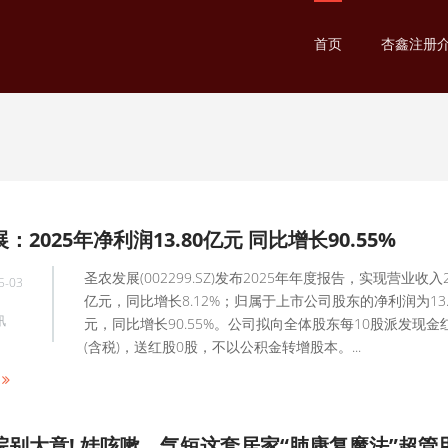
首页
杏鑫注册
：2025年净利润13.80亿元 同比增长90.55%
圣农发展(002299.SZ)发布2025年年度报告，实现营业收入20
5-03
亿元，同比增长8.12%；归属于上市公司股东的净利润为13.
讯
元，同比增长90.55%。公司拟向全体股东每10股派发现金
(含税)，送红股0股，不以公积金转增股本。...
院别大意! 娃咳嗽、气短这套居家“肺康复魔法”超管