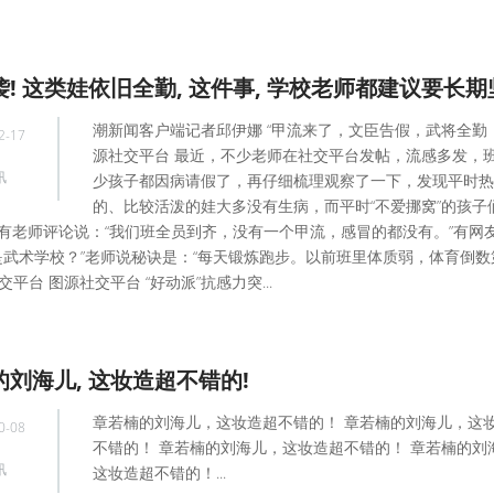
! 这类娃依旧全勤, 这件事, 学校老师都建议要长期
潮新闻客户端记者邱伊娜 “甲流来了，文臣告假，武将全勤！
2-17
源社交平台 最近，不少老师在社交平台发帖，流感多发，
讯
少孩子都因病请假了，再仔细梳理观察了一下，发现平时热
的、比较活泼的娃大多没有生病，而平时“不爱挪窝”的孩子
。 有老师评论说：“我们班全员到齐，没有一个甲流，感冒的都没有。”有网
是武术学校？”老师说秘诀是：“每天锻炼跑步。以前班里体质弱，体育倒数
台 图源社交平台 “好动派”抗感力突...
刘海儿, 这妆造超不错的!
章若楠的刘海儿，这妆造超不错的！ 章若楠的刘海儿，这
0-08
不错的！ 章若楠的刘海儿，这妆造超不错的！ 章若楠的刘
讯
这妆造超不错的！...