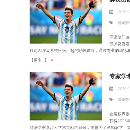
2026-0
新闻资
区康复门诊
低肺炎复发
针对因呼吸系统疾病引起的呼吸障碍，通过专业的训练和
【更多...】
专家学
2026-0
新闻资
发展权界定
获得202
对法学家李步云学术贡献的致敬，更是为了激励后学，繁