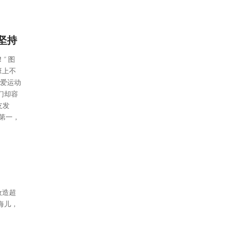
坚持
” 图
班上不
爱运动
们却容
友发
第一，
妆造超
海儿，